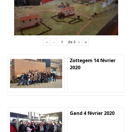
«
‹
de
3
›
»
Zottegem 14 février
2020
Gand 4 février 2020