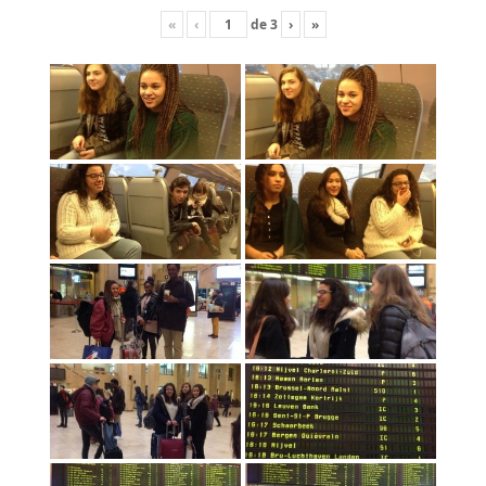
«
‹
de
3
›
»