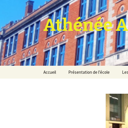
Athénée A
Aller
Accueil
Présentation de l’école
Les
au
contenu
Pro