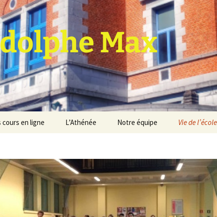
dolphe Max
 cours en ligne
L’Athénée
Notre équipe
Vie de l’école
jet d’établissement
Espace professeurs
Projets éducatif et
pédagogique
Service de médiation
Règlement d’ordre
intérieur
Les Anciens
Règlement général des
Conseil de participation
études