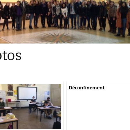
Sections
Initiatives pédagogiques
Stage d’écologie
Examens 3e degr
Les échanges
tos
linguistiques
Méthode de travai
Déconfinement