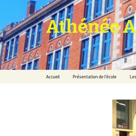
Athénée A
Aller
Accueil
Présentation de l’école
Les
au
contenu
Pro