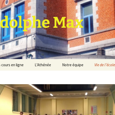
dolphe Max
 cours en ligne
L’Athénée
Notre équipe
Vie de l’école
jet d’établissement
Espace professeurs
Projets éducatif et
pédagogique
Service de médiation
Règlement d’ordre
intérieur
Les Anciens
Règlement général des
Conseil de participation
études