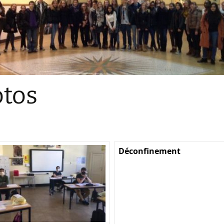
Sections
Initiatives pédagogiques
Stage d’écologie
Examens 3e degr
Les échanges
tos
linguistiques
Méthode de travai
Déconfinement