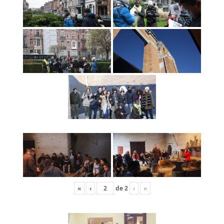
«
‹
de
2
›
»