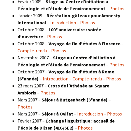
Février 2009 –
Stage au Centre d’initiation à
l’écologie et d’étude de l’environnement
–
Photos
Janvier 2009 –
Récréation-gâteaux pour Amnesty
International
–
Introduction
–
Photos
e
Octobre 2008 –
100
anniversaire : soirée
d’ouverture
–
Photos
Octobre 2008 –
Voyage de fin d’études à Florence
–
Compte-rendu
–
Photos
Novembre 2007 –
Stage au Centre d’initiation à
l’écologie et d’étude de l’environnement
–
Photos
Octobre 2007 –
Voyage de fin d’études à Rome
e
(6
année)
–
Introduction
–
Compte-rendu
–
Photos
23 mars 2007 –
Cross de l’Athénée au Square
Ambiorix
–
Photos
e
Mars 2007 –
Séjour à Butgenbach (3
année)
–
Photos
Mars 2007 –
Séjour à Ovifat
–
Introduction
–
Photos
Février 2007 –
Échange linguistique : accueil de
l’école de Dilsen (4LG/SE2)
–
Photos