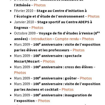
l’Athénée
–
Photos
Février 2010 –
Stage au Centre d’initiation à
l’écologie et d’étude de l’environnement
–
Photos
Janvier 2010 –
Stage sportif au Centre ADEPS à
Engreux
–
Photos
es
Octobre 2009 –
Voyage de fin d’études à Venise (6
années)
–
Introduction
–
Compte-rendu
–
Photos
e
Mars 2009 –
100
anniversaire : visite de l’exposition
par les élèves et les professeurs
–
Photos
e
Mars 2009 –
100
anniversaire : spectacle
Mozart/Mozart
–
Photos
e
Mars 2009 –
100
anniversaire : cross des élèves
–
Photos
e
Mars 2009 –
100
anniversaire : goûter
–
Photos
e
Mars 2009 –
100
anniversaire : visite de l’exposition
par les Anciens et cocktail
–
Photos
e
Mars 2009 –
100
anniversaire : inauguration de
l’exposition
–
Photos