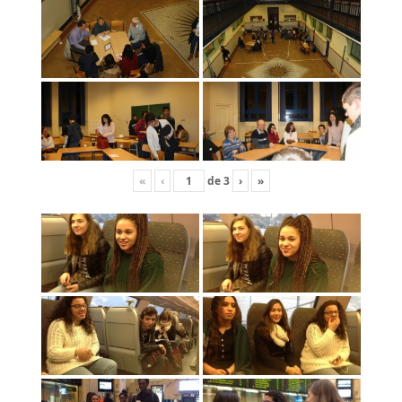
«
‹
de
3
›
»