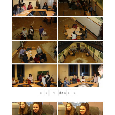
«
‹
de
3
›
»