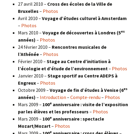
27 avril 2010 –
Cross des écoles de la Ville de
Bruxelles
–
Photos
Avril 2010 –
Voyage d’études culturel à Amsterdam
–
Photos
es
Mars 2010 –
Voyage de découvertes à Londres
(5
années)
–
Photos
24 février 2010 –
Rencontres musicales de
l’Athénée
–
Photos
Février 2010 –
Stage au Centre d’initiation à
l’écologie et d’étude de l’environnement
–
Photos
Janvier 2010 –
Stage sportif au Centre ADEPS à
Engreux
–
Photos
es
Octobre 2009 –
Voyage de fin d’études à Venise (6
années)
–
Introduction
–
Compte-rendu
–
Photos
e
Mars 2009 –
100
anniversaire : visite de l’exposition
par les élèves et les professeurs
–
Photos
e
Mars 2009 –
100
anniversaire : spectacle
Mozart/Mozart
–
Photos
e
Mars 2009 –
100
anniversaire : cross des élèves
–