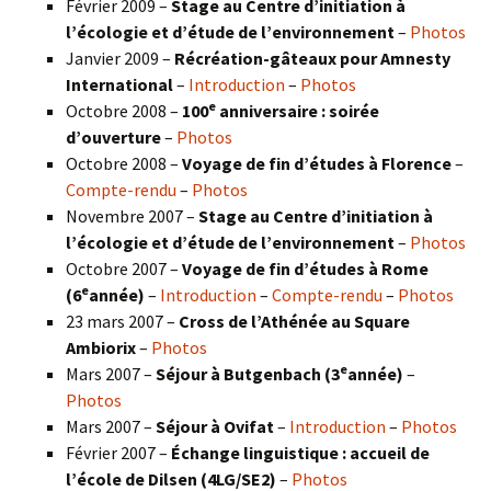
Février 2009 –
Stage au Centre d’initiation à
l’écologie et d’étude de l’environnement
–
Photos
Janvier 2009 –
Récréation-gâteaux pour Amnesty
International
–
Introduction
–
Photos
e
Octobre 2008 –
100
anniversaire : soirée
d’ouverture
–
Photos
Octobre 2008 –
Voyage de fin d’études à Florence
–
Compte-rendu
–
Photos
Novembre 2007 –
Stage au Centre d’initiation à
l’écologie et d’étude de l’environnement
–
Photos
Octobre 2007 –
Voyage de fin d’études à Rome
e
(6
année)
–
Introduction
–
Compte-rendu
–
Photos
23 mars 2007 –
Cross de l’Athénée au Square
Ambiorix
–
Photos
e
Mars 2007 –
Séjour à Butgenbach (3
année)
–
Photos
Mars 2007 –
Séjour à Ovifat
–
Introduction
–
Photos
Février 2007 –
Échange linguistique : accueil de
l’école de Dilsen (4LG/SE2)
–
Photos