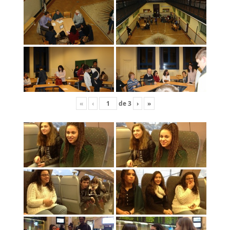
«
‹
de
3
›
»