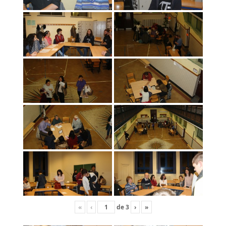
«
‹
de
3
›
»