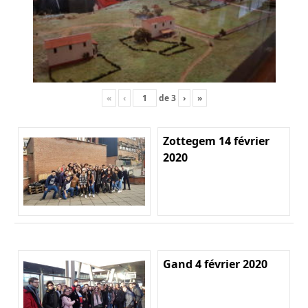
«
‹
de
3
›
»
Zottegem 14 février
2020
Gand 4 février 2020