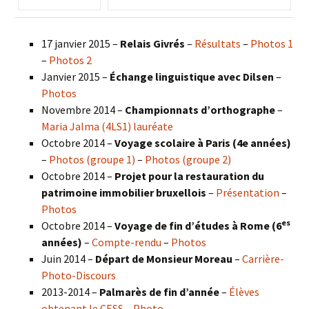
17 janvier 2015 –
Relais Givrés
–
Résultats
–
Photos 1
–
Photos 2
Janvier 2015 –
Échange linguistique avec Dilsen
–
Photos
Novembre 2014 –
Championnats d’orthographe
–
Maria Jalma (4LS1) lauréate
Octobre 2014 –
Voyage scolaire à Paris (4e années)
–
Photos (groupe 1)
–
Photos (groupe 2)
Octobre 2014 –
Projet pour la restauration du
patrimoine immobilier bruxellois
–
Présentation
–
Photos
es
Octobre 2014 –
Voyage de fin d’études à Rome (6
années)
–
Compte-rendu
–
Photos
Juin 2014 –
Départ de Monsieur Moreau
–
Carrière-
Photo-Discours
2013-2014 –
Palmarès de fin d’année
–
Élèves
obtenant le CESS
–
Photo