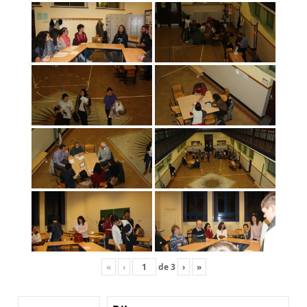
«
‹
de
3
›
»