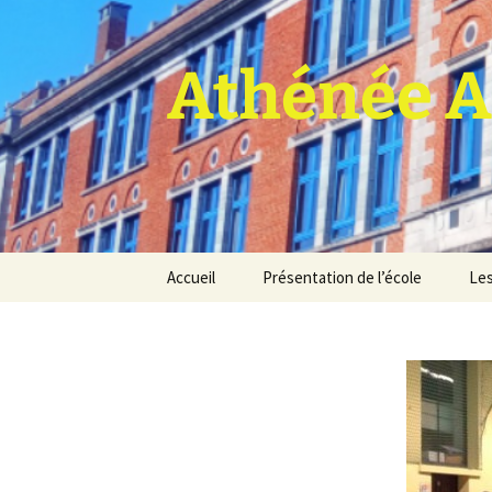
Athénée A
Aller
Accueil
Présentation de l’école
Les
au
contenu
Pro