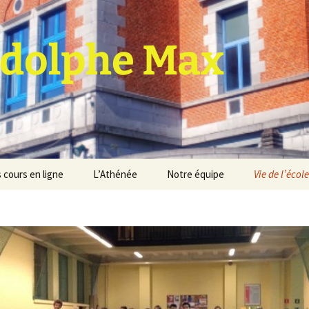
dolphe Max
 cours en ligne
L’Athénée
Notre équipe
Vie de l’école
jet d’établissement
Espace professeurs
Projets éducatif et
pédagogique
Service de médiation
Règlement d’ordre
intérieur
Les Anciens
Règlement général des
Conseil de participation
études