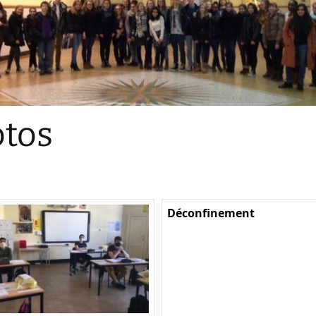
Sections
Initiatives pédagogiques
Stage d’écologie
Examens 3e degr
Les échanges
tos
linguistiques
Méthode de travai
Déconfinement