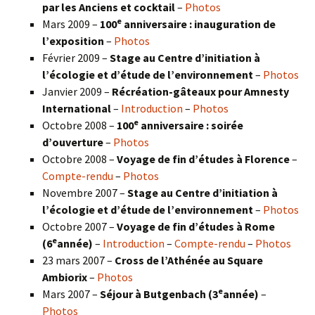
par les Anciens et cocktail
–
Photos
e
Mars 2009 –
100
anniversaire : inauguration de
l’exposition
–
Photos
Février 2009 –
Stage au Centre d’initiation à
l’écologie et d’étude de l’environnement
–
Photos
Janvier 2009 –
Récréation-gâteaux pour Amnesty
International
–
Introduction
–
Photos
e
Octobre 2008 –
100
anniversaire : soirée
d’ouverture
–
Photos
Octobre 2008 –
Voyage de fin d’études à Florence
–
Compte-rendu
–
Photos
Novembre 2007 –
Stage au Centre d’initiation à
l’écologie et d’étude de l’environnement
–
Photos
Octobre 2007 –
Voyage de fin d’études à Rome
e
(6
année)
–
Introduction
–
Compte-rendu
–
Photos
23 mars 2007 –
Cross de l’Athénée au Square
Ambiorix
–
Photos
e
Mars 2007 –
Séjour à Butgenbach (3
année)
–
Photos