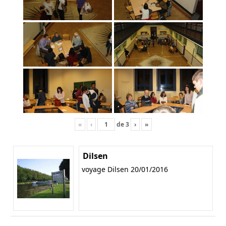
«
‹
de
3
›
»
Dilsen
voyage Dilsen 20/01/2016