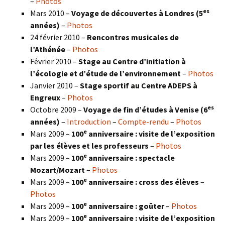
–
Photos
es
Mars 2010 –
Voyage de découvertes à Londres
(5
années)
–
Photos
24 février 2010 –
Rencontres musicales de
l’Athénée
–
Photos
Février 2010 –
Stage au Centre d’initiation à
l’écologie et d’étude de l’environnement
–
Photos
Janvier 2010 –
Stage sportif au Centre ADEPS à
Engreux
–
Photos
es
Octobre 2009 –
Voyage de fin d’études à Venise (6
années)
–
Introduction
–
Compte-rendu
–
Photos
e
Mars 2009 –
100
anniversaire : visite de l’exposition
par les élèves et les professeurs
–
Photos
e
Mars 2009 –
100
anniversaire : spectacle
Mozart/Mozart
–
Photos
e
Mars 2009 –
100
anniversaire : cross des élèves
–
Photos
e
Mars 2009 –
100
anniversaire : goûter
–
Photos
e
Mars 2009 –
100
anniversaire : visite de l’exposition