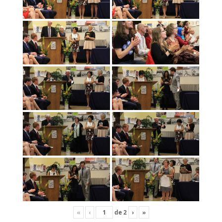
«
‹
de
2
›
»