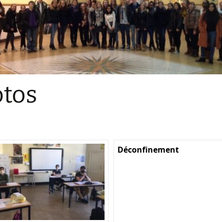
Sections
Initiatives pédagogiques
Stage d’écologie
Examens 3e degr
Les échanges
tos
linguistiques
Méthode de travai
Déconfinement