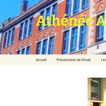
Athénée A
Aller
Accueil
Présentation de l’école
Les
au
contenu
Pro