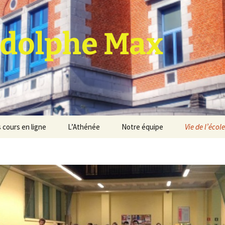
dolphe Max
 cours en ligne
L’Athénée
Notre équipe
Vie de l’école
jet d’établissement
Espace professeurs
Projets éducatif et
pédagogique
Service de médiation
Règlement d’ordre
intérieur
Les Anciens
Règlement général des
Conseil de participation
études