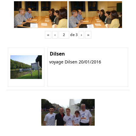
«
‹
de
3
›
»
Dilsen
voyage Dilsen 20/01/2016