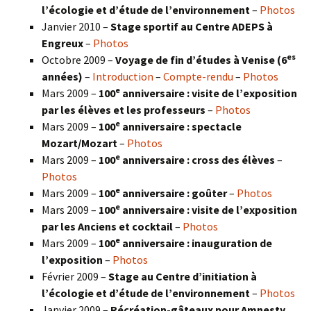
l’écologie et d’étude de l’environnement
–
Photos
Janvier 2010 –
Stage sportif au Centre ADEPS à
Engreux
–
Photos
es
Octobre 2009 –
Voyage de fin d’études à Venise (6
années)
–
Introduction
–
Compte-rendu
–
Photos
e
Mars 2009 –
100
anniversaire : visite de l’exposition
par les élèves et les professeurs
–
Photos
e
Mars 2009 –
100
anniversaire : spectacle
Mozart/Mozart
–
Photos
e
Mars 2009 –
100
anniversaire : cross des élèves
–
Photos
e
Mars 2009 –
100
anniversaire : goûter
–
Photos
e
Mars 2009 –
100
anniversaire : visite de l’exposition
par les Anciens et cocktail
–
Photos
e
Mars 2009 –
100
anniversaire : inauguration de
l’exposition
–
Photos
Février 2009 –
Stage au Centre d’initiation à
l’écologie et d’étude de l’environnement
–
Photos
Janvier 2009 –
Récréation-gâteaux pour Amnesty