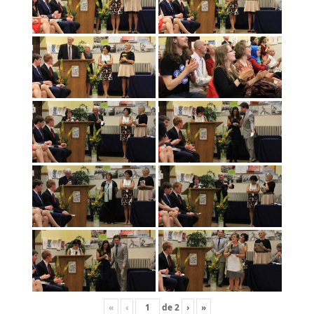
«
‹
de
2
›
»