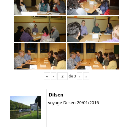
«
‹
de
3
›
»
Dilsen
voyage Dilsen 20/01/2016