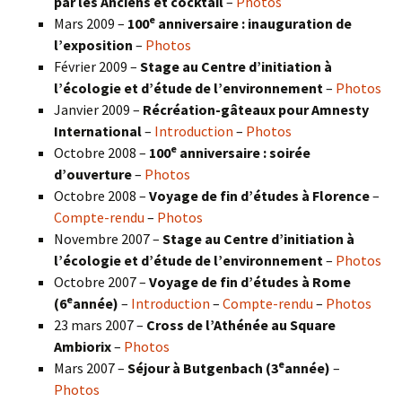
par les Anciens et cocktail
–
Photos
e
Mars 2009 –
100
anniversaire : inauguration de
l’exposition
–
Photos
Février 2009 –
Stage au Centre d’initiation à
l’écologie et d’étude de l’environnement
–
Photos
Janvier 2009 –
Récréation-gâteaux pour Amnesty
International
–
Introduction
–
Photos
e
Octobre 2008 –
100
anniversaire : soirée
d’ouverture
–
Photos
Octobre 2008 –
Voyage de fin d’études à Florence
–
Compte-rendu
–
Photos
Novembre 2007 –
Stage au Centre d’initiation à
l’écologie et d’étude de l’environnement
–
Photos
Octobre 2007 –
Voyage de fin d’études à Rome
e
(6
année)
–
Introduction
–
Compte-rendu
–
Photos
23 mars 2007 –
Cross de l’Athénée au Square
Ambiorix
–
Photos
e
Mars 2007 –
Séjour à Butgenbach (3
année)
–
Photos