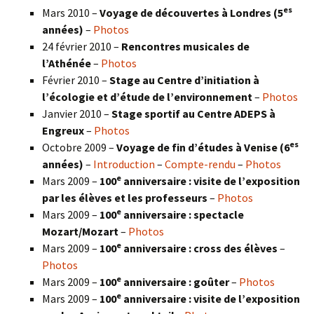
es
Mars 2010 –
Voyage de découvertes à Londres
(5
années)
–
Photos
24 février 2010 –
Rencontres musicales de
l’Athénée
–
Photos
Février 2010 –
Stage au Centre d’initiation à
l’écologie et d’étude de l’environnement
–
Photos
Janvier 2010 –
Stage sportif au Centre ADEPS à
Engreux
–
Photos
es
Octobre 2009 –
Voyage de fin d’études à Venise (6
années)
–
Introduction
–
Compte-rendu
–
Photos
e
Mars 2009 –
100
anniversaire : visite de l’exposition
par les élèves et les professeurs
–
Photos
e
Mars 2009 –
100
anniversaire : spectacle
Mozart/Mozart
–
Photos
e
Mars 2009 –
100
anniversaire : cross des élèves
–
Photos
e
Mars 2009 –
100
anniversaire : goûter
–
Photos
e
Mars 2009 –
100
anniversaire : visite de l’exposition