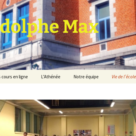
dolphe Max
 cours en ligne
L’Athénée
Notre équipe
Vie de l’école
jet d’établissement
Espace professeurs
Projets éducatif et
pédagogique
Service de médiation
Règlement d’ordre
intérieur
Les Anciens
Règlement général des
Conseil de participation
études