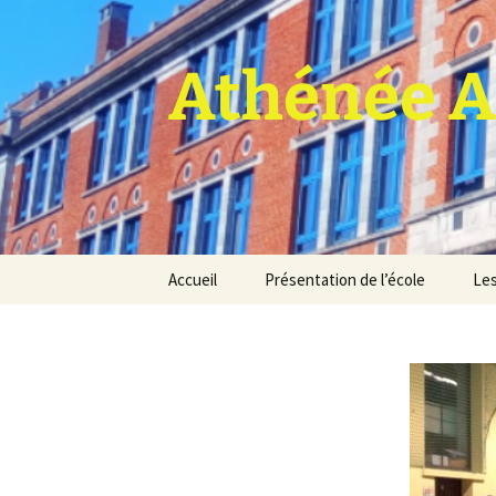
Athénée A
Aller
Accueil
Présentation de l’école
Les
au
contenu
Pro