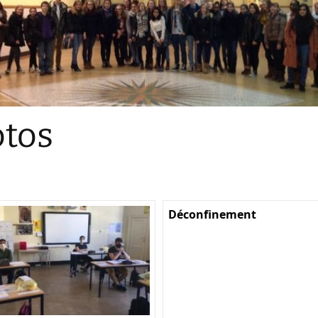
Sections
Initiatives pédagogiques
Stage d’écologie
Examens 3e degr
Les échanges
tos
linguistiques
Méthode de travai
Déconfinement