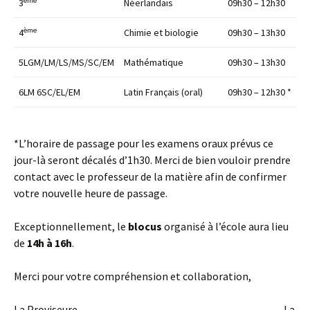
ème
3
Néerlandais
09h30 – 12h30
ème
4
Chimie et biologie
09h30 – 13h30
5LGM/LM/LS/MS/SC/EM
Mathématique
09h30 – 13h30
6LM 6SC/EL/EM
Latin Français (oral)
09h30 – 12h30 *
*L’horaire de passage pour les examens oraux prévus ce
jour-là seront décalés d’1h30. Merci de bien vouloir prendre
contact avec le professeur de la matière afin de confirmer
votre nouvelle heure de passage.
Exceptionnellement, le
blocus
organisé à l’école aura lieu
de
14h à 16h
.
Merci pour votre compréhension et collaboration,
La Proviseure, La