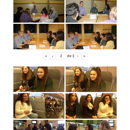
«
‹
de
3
›
»