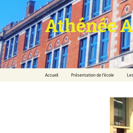
Athénée A
Aller
Accueil
Présentation de l’école
Les
au
contenu
Pro