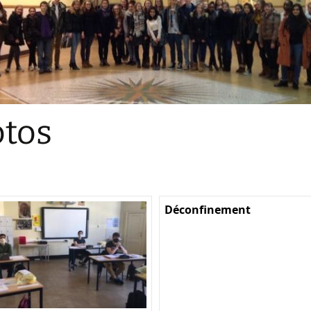
Sections
Initiatives pédagogiques
Stage d’écologie
Examens 3e degr
Les échanges
tos
linguistiques
Méthode de travai
Déconfinement