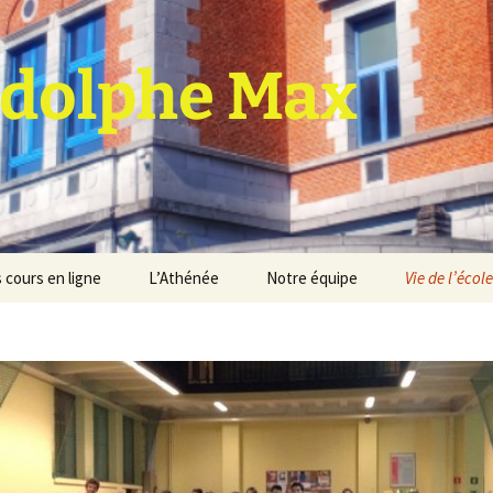
dolphe Max
 cours en ligne
L’Athénée
Notre équipe
Vie de l’école
jet d’établissement
Espace professeurs
Projets éducatif et
pédagogique
Service de médiation
Règlement d’ordre
intérieur
Les Anciens
Règlement général des
Conseil de participation
études