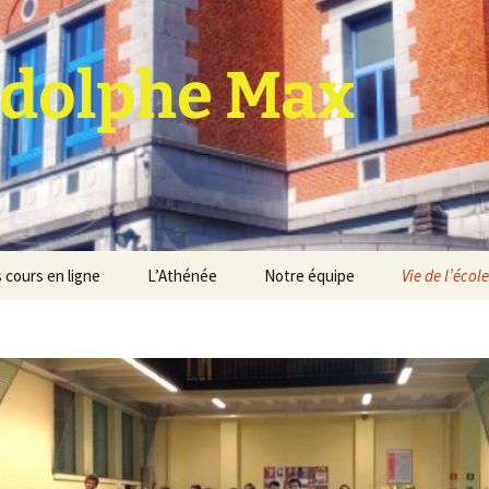
dolphe Max
 cours en ligne
L’Athénée
Notre équipe
Vie de l’école
jet d’établissement
Espace professeurs
Projets éducatif et
pédagogique
Service de médiation
Règlement d’ordre
intérieur
Les Anciens
Règlement général des
Conseil de participation
études