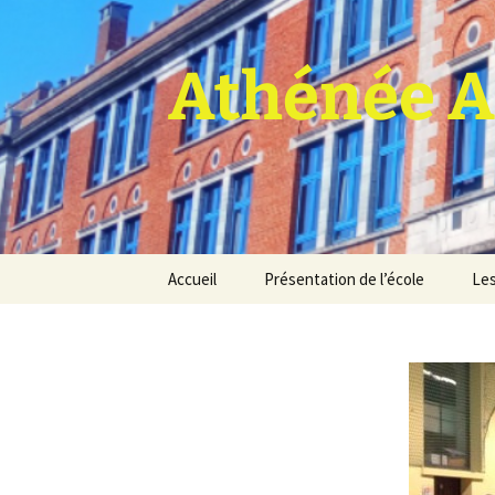
Athénée A
Aller
Accueil
Présentation de l’école
Les
au
contenu
Pro