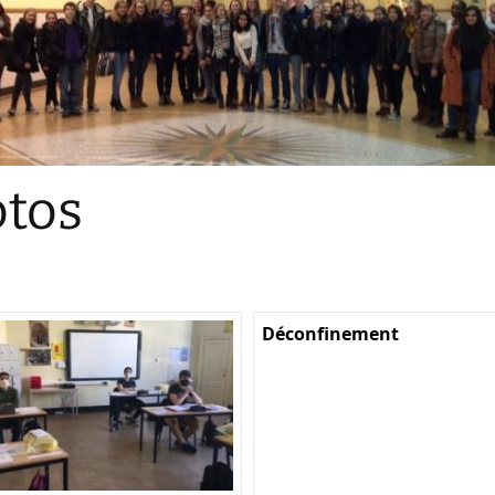
Sections
Initiatives pédagogiques
Stage d’écologie
Examens 3e degr
Les échanges
tos
linguistiques
Méthode de travai
Déconfinement