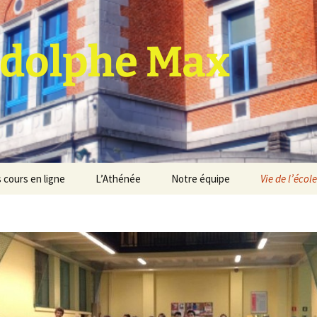
dolphe Max
 cours en ligne
L’Athénée
Notre équipe
Vie de l’école
jet d’établissement
Espace professeurs
Projets éducatif et
pédagogique
Service de médiation
Règlement d’ordre
intérieur
Les Anciens
Règlement général des
Conseil de participation
études