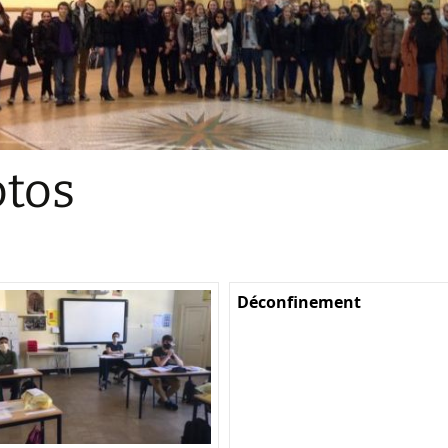
Sections
Initiatives pédagogiques
Stage d’écologie
Examens 3e degr
Les échanges
tos
linguistiques
Méthode de travai
Déconfinement