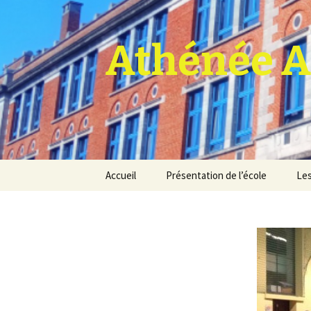
Athénée A
Aller
Accueil
Présentation de l’école
Les
au
contenu
Pro