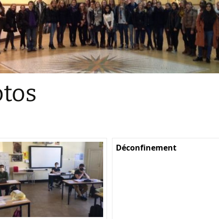
Sections
Initiatives pédagogiques
Stage d’écologie
Examens 3e degr
Les échanges
tos
linguistiques
Méthode de travai
Déconfinement