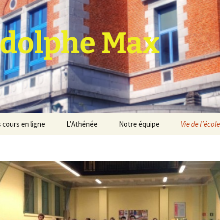
dolphe Max
 cours en ligne
L’Athénée
Notre équipe
Vie de l’école
jet d’établissement
Espace professeurs
Projets éducatif et
pédagogique
Service de médiation
Règlement d’ordre
intérieur
Les Anciens
Règlement général des
Conseil de participation
études