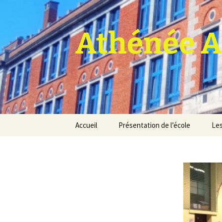
Athénée A
Aller
Accueil
Présentation de l’école
Les
au
contenu
Pro