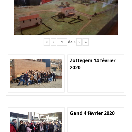
«
‹
de
3
›
»
Zottegem 14 février
2020
Gand 4 février 2020