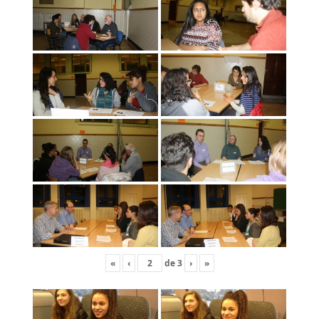
«
‹
de
3
›
»