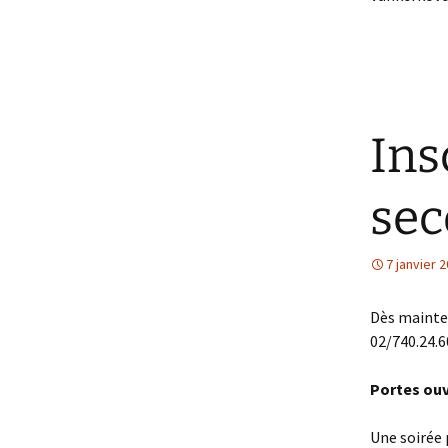
Ins
sec
7 janvier 
Dès mainten
02/740.24.6
Portes ou
Une soirée 