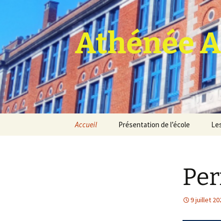
Athénée A
Aller
Accueil
Présentation de l’école
Les
au
contenu
Pro
Per
9 juillet 2