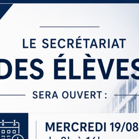
Sections
Initiatives pédagogiques
Stage d’écologie
Examens 3e degr
Les échanges
linguistiques
Méthode de travai