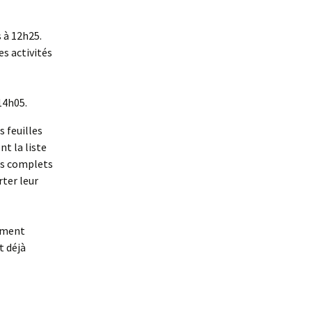
s à 12h25.
es activités
 14h05.
s feuilles
t la liste
pas complets
ter leur
lement
t déjà