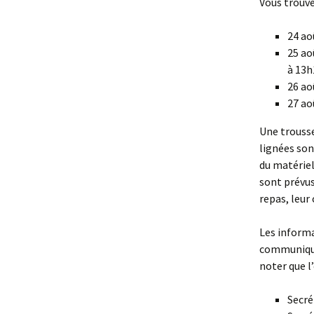
Vous trouve
24 ao
25 ao
à 13h
26 ao
27 ao
Une trousse 
lignées son
du matériel
sont prévus
repas, leur
Les informa
communiquée
noter que l
Secré