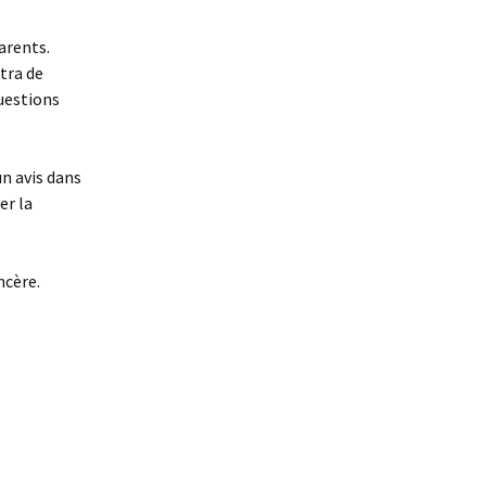
arents.
tra de
questions
n avis dans
er la
incère.
,