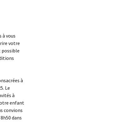
s à vous
rire votre
t possible
ditions
onsacrées à
5. Le
vités à
Votre enfant
us convions
à 8h50 dans