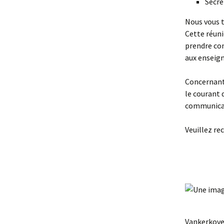
Secré
Nous vous t
Cette réuni
prendre con
aux enseig
Concernant 
le courant 
communicati
Veuillez re
La 
Va