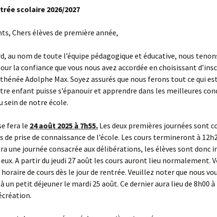
ntrée scolaire 2026/2027
ts, Chers élèves de première année,
d, au nom de toute l’équipe pédagogique et éducative, nous tenon
our la confiance que vous nous avez accordée en choisissant d’insc
Athénée Adolphe Max. Soyez assurés que nous ferons tout ce qui es
tre enfant puisse s’épanouir et apprendre dans les meilleures con
u sein de notre école.
se fera le
24 août 2025 à 7h55.
Les deux premières journées sont c
és de prise de connaissance de l’école. Les cours termineront à 12h2
ra une journée consacrée aux délibérations, les élèves sont donc in
 eux. A partir du jeudi 27 août les cours auront lieu normalement. 
 horaire de cours dès le jour de rentrée. Veuillez noter que nous vo
 un petit déjeuner le mardi 25 août. Ce dernier aura lieu de 8h00 
écréation.