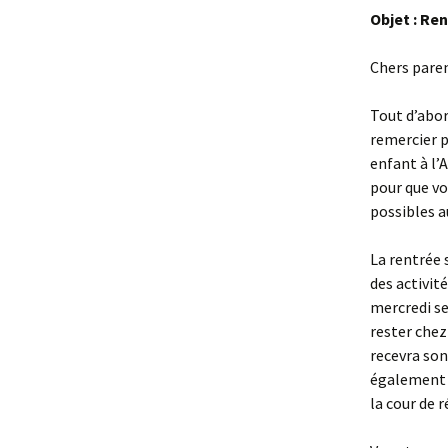
Objet : Re
Chers paren
Tout d’abor
remercier p
enfant à l’
pour que vo
possibles a
La rentrée 
des activit
mercredi se
rester chez
recevra son
également à
la cour de r