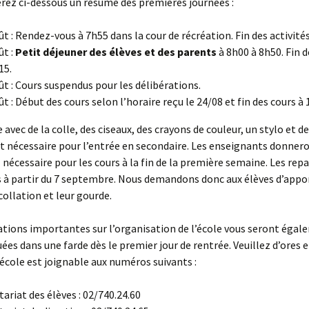
rez ci-dessous un résumé des premières journées :
ût : Rendez-vous à 7h55 dans la cour de récréation. Fin des activité
ût :
Petit déjeuner des élèves et des parents
à 8h00 à 8h50. Fin d
15.
ût : Cours suspendus pour les délibérations.
ût : Début des cours selon l’horaire reçu le 24/08 et fin des cours à
avec de la colle, des ciseaux, des crayons de couleur, un stylo et de
t nécessaire pour l’entrée en secondaire. Les enseignants donneron
 nécessaire pour les cours à la fin de la première semaine. Les re
 à partir du 7 septembre. Nous demandons donc aux élèves d’appor
 collation et leur gourde.
tions importantes sur l’organisation de l’école vous seront éga
s dans une farde dès le premier jour de rentrée. Veuillez d’ores e
’école est joignable aux numéros suivants :
tariat des élèves : 02/740.24.60