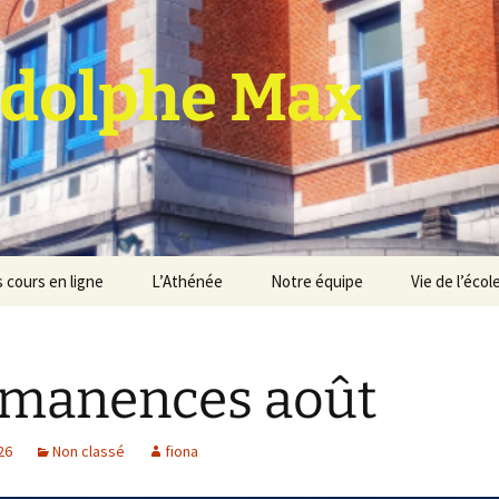
dolphe Max
 cours en ligne
L’Athénée
Notre équipe
Vie de l’écol
jet d’établissement
Espace professeurs
Projets éducatif et
pédagogique
manences août
Service de médiation
Règlement d’ordre
intérieur
Les Anciens
026
Non classé
fiona
Règlement général des
Conseil de participation
études