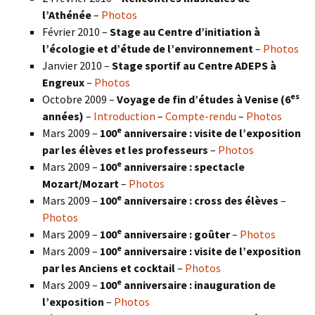
l’Athénée
–
Photos
Février 2010 –
Stage au Centre d’initiation à
l’écologie et d’étude de l’environnement
–
Photos
Janvier 2010 –
Stage sportif au Centre ADEPS à
Engreux
–
Photos
es
Octobre 2009 –
Voyage de fin d’études à Venise (6
années)
–
Introduction
–
Compte-rendu
–
Photos
e
Mars 2009 –
100
anniversaire : visite de l’exposition
par les élèves et les professeurs
–
Photos
e
Mars 2009 –
100
anniversaire : spectacle
Mozart/Mozart
–
Photos
e
Mars 2009 –
100
anniversaire : cross des élèves
–
Photos
e
Mars 2009 –
100
anniversaire : goûter
–
Photos
e
Mars 2009 –
100
anniversaire : visite de l’exposition
par les Anciens et cocktail
–
Photos
e
Mars 2009 –
100
anniversaire : inauguration de
l’exposition
–
Photos