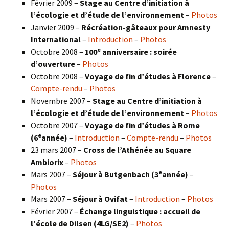
Février 2009 –
Stage au Centre d’initiation à
l’écologie et d’étude de l’environnement
–
Photos
Janvier 2009 –
Récréation-gâteaux pour Amnesty
International
–
Introduction
–
Photos
e
Octobre 2008 –
100
anniversaire : soirée
d’ouverture
–
Photos
Octobre 2008 –
Voyage de fin d’études à Florence
–
Compte-rendu
–
Photos
Novembre 2007 –
Stage au Centre d’initiation à
l’écologie et d’étude de l’environnement
–
Photos
Octobre 2007 –
Voyage de fin d’études à Rome
e
(6
année)
–
Introduction
–
Compte-rendu
–
Photos
23 mars 2007 –
Cross de l’Athénée au Square
Ambiorix
–
Photos
e
Mars 2007 –
Séjour à Butgenbach (3
année)
–
Photos
Mars 2007 –
Séjour à Ovifat
–
Introduction
–
Photos
Février 2007 –
Échange linguistique : accueil de
l’école de Dilsen (4LG/SE2)
–
Photos