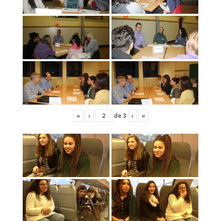
«
‹
de
3
›
»