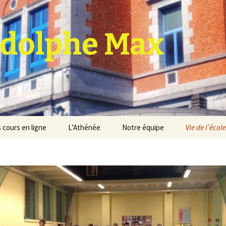
dolphe Max
 cours en ligne
L’Athénée
Notre équipe
Vie de l’école
jet d’établissement
Espace professeurs
Projets éducatif et
pédagogique
Service de médiation
Règlement d’ordre
intérieur
Les Anciens
Règlement général des
Conseil de participation
études