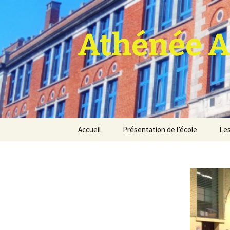
Athénée A
Aller
Accueil
Présentation de l’école
Les
au
contenu
Pro