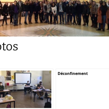
Sections
Initiatives pédagogiques
Stage d’écologie
Examens 3e degr
Les échanges
tos
linguistiques
Méthode de travai
Déconfinement