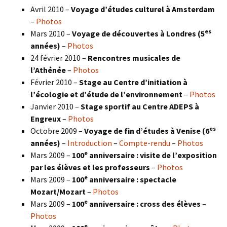
Avril 2010 –
Voyage d’études culturel à Amsterdam
–
Photos
es
Mars 2010 –
Voyage de découvertes à Londres
(5
années)
–
Photos
24 février 2010 –
Rencontres musicales de
l’Athénée
–
Photos
Février 2010 –
Stage au Centre d’initiation à
l’écologie et d’étude de l’environnement
–
Photos
Janvier 2010 –
Stage sportif au Centre ADEPS à
Engreux
–
Photos
es
Octobre 2009 –
Voyage de fin d’études à Venise (6
années)
–
Introduction
–
Compte-rendu
–
Photos
e
Mars 2009 –
100
anniversaire : visite de l’exposition
par les élèves et les professeurs
–
Photos
e
Mars 2009 –
100
anniversaire : spectacle
Mozart/Mozart
–
Photos
e
Mars 2009 –
100
anniversaire : cross des élèves
–
Photos
e