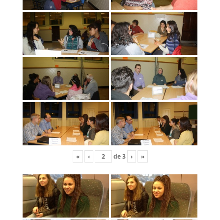
«
‹
de
3
›
»