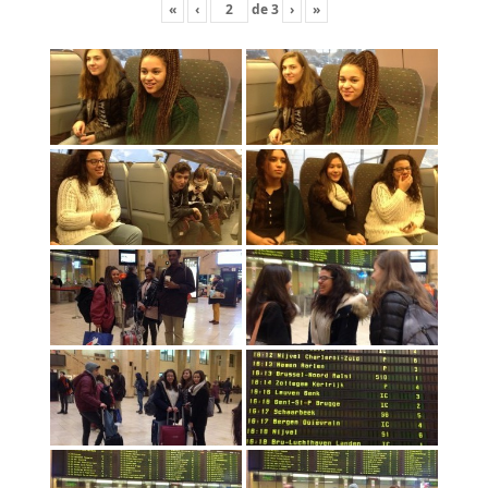
«
‹
de
3
›
»