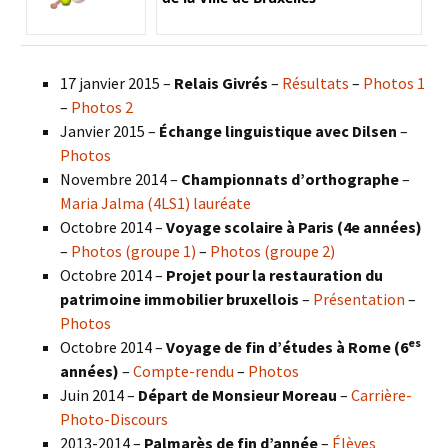
17 janvier 2015 –
Relais Givrés
–
Résultats
–
Photos 1
–
Photos 2
Janvier 2015 –
Échange linguistique avec Dilsen
–
Photos
Novembre 2014 –
Championnats d’orthographe
–
Maria Jalma (4LS1) lauréate
Octobre 2014 –
Voyage scolaire à Paris (4e années)
–
Photos (groupe 1)
–
Photos (groupe 2)
Octobre 2014 –
Projet pour la restauration du
patrimoine immobilier bruxellois
–
Présentation
–
Photos
es
Octobre 2014 –
Voyage de fin d’études à Rome (6
années)
–
Compte-rendu
–
Photos
Juin 2014 –
Départ de Monsieur Moreau
–
Carrière-
Photo-Discours
2013-2014 –
Palmarès de fin d’année
–
Élèves