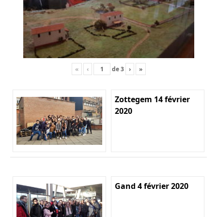
«
‹
de
3
›
»
Zottegem 14 février
2020
Gand 4 février 2020