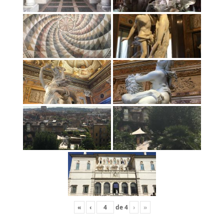
«
‹
de
4
›
»