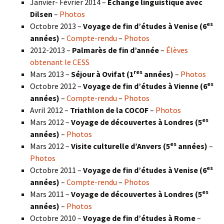
Janvier- Février 2014 –
Échange linguistique avec
Dilsen
–
Photos
es
Octobre 2013 –
Voyage de fin d’études à Venise (6
années)
–
Compte-rendu
–
Photos
2012-2013 –
Palmarès de fin d’année
–
Élèves
obtenant le CESS
res
Mars 2013 –
Séjour à Ovifat (1
années)
–
Photos
es
Octobre 2012 –
Voyage de fin d’études à Vienne (6
années)
–
Compte-rendu
–
Photos
Avril 2012 –
Triathlon de la COCOF
–
Photos
es
Mars 2012 –
Voyage de découvertes à Londres (5
années)
–
Photos
es
Mars 2012 –
Visite culturelle d’Anvers (5
années)
–
Photos
es
Octobre 2011 –
Voyage de fin d’études à Venise (6
années)
–
Compte-rendu
–
Photos
es
Mars 2011 –
Voyage de découvertes à Londres (5
années)
–
Photos
Octobre 2010 –
Voyage de fin d’études à Rome
–