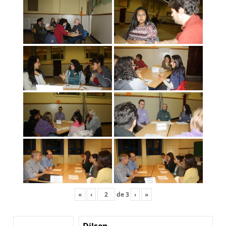
«
‹
de
3
›
»
Dilsen