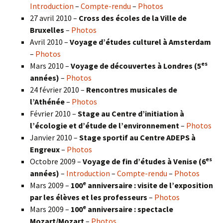
Introduction
–
Compte-rendu
–
Photos
27 avril 2010 –
Cross des écoles de la Ville de
Bruxelles
–
Photos
Avril 2010 –
Voyage d’études culturel à Amsterdam
–
Photos
es
Mars 2010 –
Voyage de découvertes à Londres
(5
années)
–
Photos
24 février 2010 –
Rencontres musicales de
l’Athénée
–
Photos
Février 2010 –
Stage au Centre d’initiation à
l’écologie et d’étude de l’environnement
–
Photos
Janvier 2010 –
Stage sportif au Centre ADEPS à
Engreux
–
Photos
es
Octobre 2009 –
Voyage de fin d’études à Venise (6
années)
–
Introduction
–
Compte-rendu
–
Photos
e
Mars 2009 –
100
anniversaire : visite de l’exposition
par les élèves et les professeurs
–
Photos
e
Mars 2009 –
100
anniversaire : spectacle
Mozart/Mozart
–
Photos