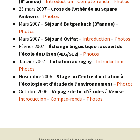
(6
année)
–
Introduction
–
Compte-rendu
–
Photos
23 mars 2007 –
Cross de l’Athénée au Square
Ambiorix
–
Photos
e
Mars 2007 –
Séjour à Butgenbach (3
année)
–
Photos
Mars 2007 –
Séjour à Ovifat
–
Introduction
–
Photos
Février 2007 –
Échange linguistique : accueil de
l’école de Dilsen (4LG/SE2)
–
Photos
Janvier 2007 –
Initiation au rugby
–
Introduction
–
Photos
Novembre 2006 –
Stage au Centre d’initiation à
l’écologie et d’étude de l’environnement
–
Photos
Octobre 2006 –
Voyage de fin d’études à Venise
–
Introduction
–
Compte-rendu
–
Photos
Fièrement propulsé par WordPress