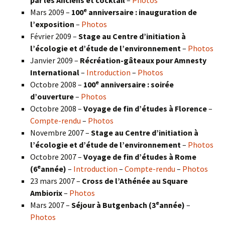
e
Mars 2009 –
100
anniversaire : inauguration de
l’exposition
–
Photos
Février 2009 –
Stage au Centre d’initiation à
l’écologie et d’étude de l’environnement
–
Photos
Janvier 2009 –
Récréation-gâteaux pour Amnesty
International
–
Introduction
–
Photos
e
Octobre 2008 –
100
anniversaire : soirée
d’ouverture
–
Photos
Octobre 2008 –
Voyage de fin d’études à Florence
–
Compte-rendu
–
Photos
Novembre 2007 –
Stage au Centre d’initiation à
l’écologie et d’étude de l’environnement
–
Photos
Octobre 2007 –
Voyage de fin d’études à Rome
e
(6
année)
–
Introduction
–
Compte-rendu
–
Photos
23 mars 2007 –
Cross de l’Athénée au Square
Ambiorix
–
Photos
e
Mars 2007 –
Séjour à Butgenbach (3
année)
–
Photos