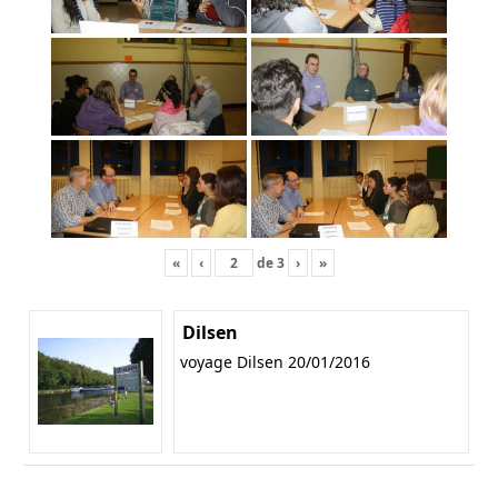
«
‹
de
3
›
»
Dilsen
voyage Dilsen 20/01/2016