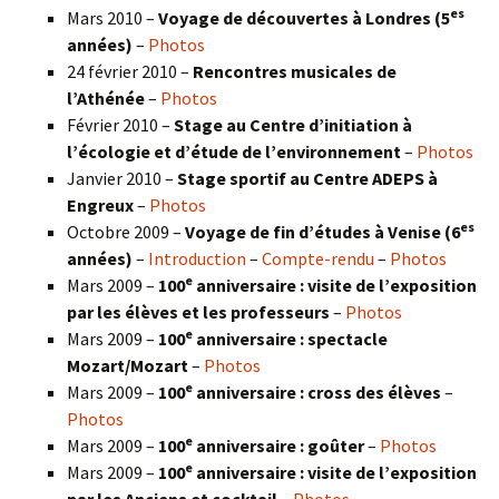
es
Mars 2010 –
Voyage de découvertes à Londres
(5
années)
–
Photos
24 février 2010 –
Rencontres musicales de
l’Athénée
–
Photos
Février 2010 –
Stage au Centre d’initiation à
l’écologie et d’étude de l’environnement
–
Photos
Janvier 2010 –
Stage sportif au Centre ADEPS à
Engreux
–
Photos
es
Octobre 2009 –
Voyage de fin d’études à Venise (6
années)
–
Introduction
–
Compte-rendu
–
Photos
e
Mars 2009 –
100
anniversaire : visite de l’exposition
par les élèves et les professeurs
–
Photos
e
Mars 2009 –
100
anniversaire : spectacle
Mozart/Mozart
–
Photos
e
Mars 2009 –
100
anniversaire : cross des élèves
–
Photos
e
Mars 2009 –
100
anniversaire : goûter
–
Photos
e
Mars 2009 –
100
anniversaire : visite de l’exposition
par les Anciens et cocktail
–
Photos