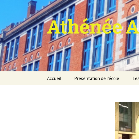
Athénée A
Aller
Accueil
Présentation de l’école
Les
au
contenu
Pro