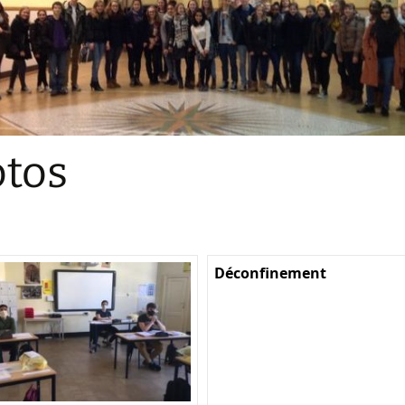
Sections
Initiatives pédagogiques
Stage d’écologie
Examens 3e degr
Les échanges
tos
linguistiques
Méthode de travai
Déconfinement