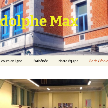
dolphe Max
 cours en ligne
L’Athénée
Notre équipe
Vie de l’école
jet d’établissement
Espace professeurs
Projets éducatif et
pédagogique
Service de médiation
Règlement d’ordre
intérieur
Les Anciens
Règlement général des
Conseil de participation
études