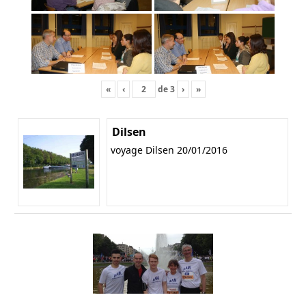
«
‹
de
3
›
»
Dilsen
voyage Dilsen 20/01/2016