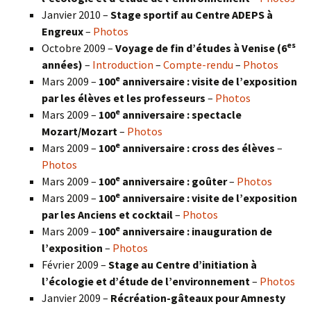
Janvier 2010 –
Stage sportif au Centre ADEPS à
Engreux
–
Photos
es
Octobre 2009 –
Voyage de fin d’études à Venise (6
années)
–
Introduction
–
Compte-rendu
–
Photos
e
Mars 2009 –
100
anniversaire : visite de l’exposition
par les élèves et les professeurs
–
Photos
e
Mars 2009 –
100
anniversaire : spectacle
Mozart/Mozart
–
Photos
e
Mars 2009 –
100
anniversaire : cross des élèves
–
Photos
e
Mars 2009 –
100
anniversaire : goûter
–
Photos
e
Mars 2009 –
100
anniversaire : visite de l’exposition
par les Anciens et cocktail
–
Photos
e
Mars 2009 –
100
anniversaire : inauguration de
l’exposition
–
Photos
Février 2009 –
Stage au Centre d’initiation à
l’écologie et d’étude de l’environnement
–
Photos
Janvier 2009 –
Récréation-gâteaux pour Amnesty