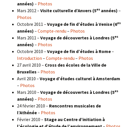
années)
–
Photos
es
Mars 2012 –
Visite culturelle d’Anvers (5
années)
–
Photos
es
Octobre 2011 –
Voyage de fin d’études à Venise (6
années)
–
Compte-rendu
–
Photos
es
Mars 2011 –
Voyage de découvertes à Londres (5
années)
–
Photos
Octobre 2010 –
Voyage de fin d’études à Rome
–
Introduction
–
Compte-rendu
–
Photos
27 avril 2010 –
Cross des écoles de la Ville de
Bruxelles
–
Photos
Avril 2010 –
Voyage d’études culturel à Amsterdam
–
Photos
es
Mars 2010 –
Voyage de découvertes à Londres
(5
années)
–
Photos
24 février 2010 –
Rencontres musicales de
l’Athénée
–
Photos
Février 2010 –
Stage au Centre d’initiation à
l’écologie et d’étude de l’environnement
–
Photos