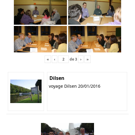
«
‹
de
3
›
»
Dilsen
voyage Dilsen 20/01/2016