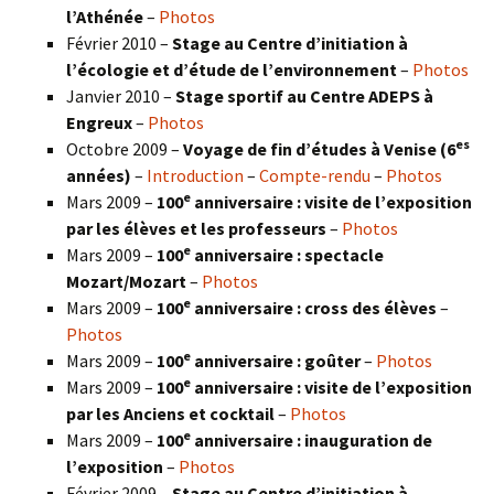
l’Athénée
–
Photos
Février 2010 –
Stage au Centre d’initiation à
l’écologie et d’étude de l’environnement
–
Photos
Janvier 2010 –
Stage sportif au Centre ADEPS à
Engreux
–
Photos
es
Octobre 2009 –
Voyage de fin d’études à Venise (6
années)
–
Introduction
–
Compte-rendu
–
Photos
e
Mars 2009 –
100
anniversaire : visite de l’exposition
par les élèves et les professeurs
–
Photos
e
Mars 2009 –
100
anniversaire : spectacle
Mozart/Mozart
–
Photos
e
Mars 2009 –
100
anniversaire : cross des élèves
–
Photos
e
Mars 2009 –
100
anniversaire : goûter
–
Photos
e
Mars 2009 –
100
anniversaire : visite de l’exposition
par les Anciens et cocktail
–
Photos
e
Mars 2009 –
100
anniversaire : inauguration de
l’exposition
–
Photos
Février 2009 –
Stage au Centre d’initiation à