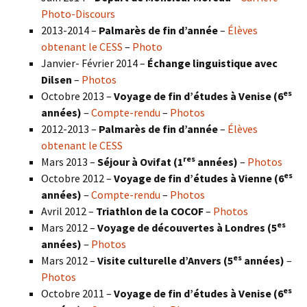
Photo-Discours
2013-2014 –
Palmarès de fin d’année
–
Élèves
obtenant le CESS
–
Photo
Janvier- Février 2014 –
Échange linguistique avec
Dilsen
–
Photos
es
Octobre 2013 –
Voyage de fin d’études à Venise (6
années)
–
Compte-rendu
–
Photos
2012-2013 –
Palmarès de fin d’année
–
Élèves
obtenant le CESS
res
Mars 2013 –
Séjour à Ovifat (1
années)
–
Photos
es
Octobre 2012 –
Voyage de fin d’études à Vienne (6
années)
–
Compte-rendu
–
Photos
Avril 2012 –
Triathlon de la COCOF
–
Photos
es
Mars 2012 –
Voyage de découvertes à Londres (5
années)
–
Photos
es
Mars 2012 –
Visite culturelle d’Anvers (5
années)
–
Photos
es
Octobre 2011 –
Voyage de fin d’études à Venise (6