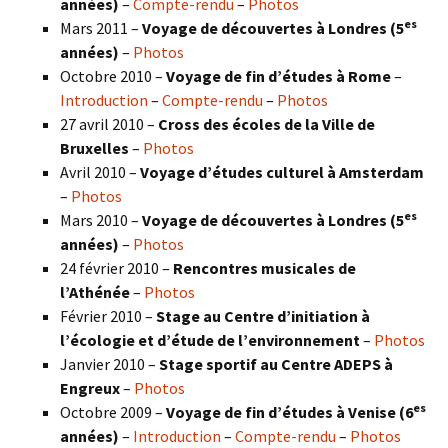
années)
–
Compte-rendu
–
Photos
es
Mars 2011 –
Voyage de découvertes à Londres (5
années)
–
Photos
Octobre 2010 –
Voyage de fin d’études à Rome
–
Introduction
–
Compte-rendu
–
Photos
27 avril 2010 –
Cross des écoles de la Ville de
Bruxelles
–
Photos
Avril 2010 –
Voyage d’études culturel à Amsterdam
–
Photos
es
Mars 2010 –
Voyage de découvertes à Londres
(5
années)
–
Photos
24 février 2010 –
Rencontres musicales de
l’Athénée
–
Photos
Février 2010 –
Stage au Centre d’initiation à
l’écologie et d’étude de l’environnement
–
Photos
Janvier 2010 –
Stage sportif au Centre ADEPS à
Engreux
–
Photos
es
Octobre 2009 –
Voyage de fin d’études à Venise (6
années)
–
Introduction
–
Compte-rendu
–
Photos