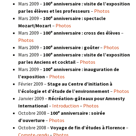
e
Mars 2009 –
100
anniversaire : visite de l’exposition
par les élèves et les professeurs
–
Photos
e
Mars 2009 –
100
anniversaire : spectacle
Mozart/Mozart
–
Photos
e
Mars 2009 –
100
anniversaire : cross des élèves
–
Photos
e
Mars 2009 –
100
anniversaire : goûter
–
Photos
e
Mars 2009 –
100
anniversaire : visite de l’exposition
par les Anciens et cocktail
–
Photos
e
Mars 2009 –
100
anniversaire : inauguration de
l’exposition
–
Photos
Février 2009 –
Stage au Centre d’initiation à
l’écologie et d’étude de l’environnement
–
Photos
Janvier 2009 –
Récréation-gâteaux pour Amnesty
International
–
Introduction
–
Photos
e
Octobre 2008 –
100
anniversaire : soirée
d’ouverture
–
Photos
Octobre 2008 –
Voyage de fin d’études à Florence
–
Compte-rendu
–
Photos