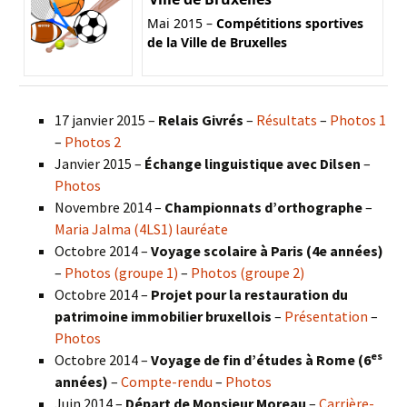
Mai 2015 –
Compétitions sportives
de la Ville de Bruxelles
17 janvier 2015 –
Relais Givrés
–
Résultats
–
Photos 1
–
Photos 2
Janvier 2015 –
Échange linguistique avec Dilsen
–
Photos
Novembre 2014 –
Championnats d’orthographe
–
Maria Jalma (4LS1) lauréate
Octobre 2014 –
Voyage scolaire à Paris (4e années)
–
Photos (groupe 1)
–
Photos (groupe 2)
Octobre 2014 –
Projet pour la restauration du
patrimoine immobilier bruxellois
–
Présentation
–
Photos
es
Octobre 2014 –
Voyage de fin d’études à Rome (6
années)
–
Compte-rendu
–
Photos
Juin 2014 –
Départ de Monsieur Moreau
–
Carrière-