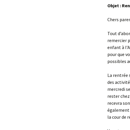
Objet : Re
Chers paren
Tout d’abor
remercier p
enfant à l’
pour que vo
possibles a
La rentrée 
des activit
mercredi se
rester chez
recevra son
également à
la cour de r