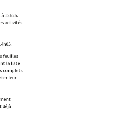
s à 12h25.
es activités
 14h05.
s feuilles
t la liste
pas complets
ter leur
lement
t déjà