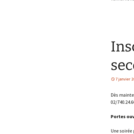
Ins
sec
7 janvier 
Dès mainten
02/740.24.6
Portes ou
Une soirée 