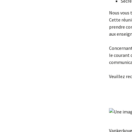
Secré
Nous vous t
Cette réuni
prendre con
aux enseig
Concernant 
le courant 
communicati
Veuillez re
La 
Va