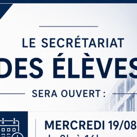
Sections
Initiatives pédagogiques
Stage d’écologie
Examens 3e degr
Les échanges
linguistiques
Méthode de travai