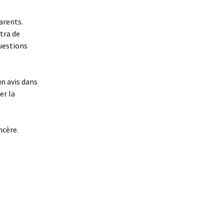
arents.
tra de
questions
n avis dans
er la
incère.
,