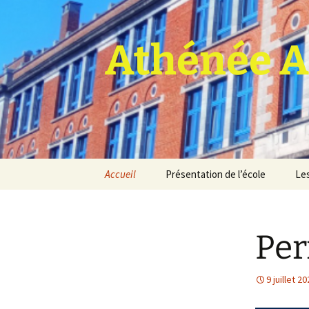
Athénée A
Aller
Accueil
Présentation de l’école
Les
au
contenu
Pro
Per
9 juillet 2