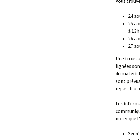
Vous trouve
24 ao
25 ao
à 13h
26 ao
27 ao
Une trousse 
lignées son
du matériel
sont prévus
repas, leur
Les informa
communiquée
noter que l
Secré