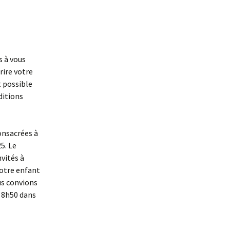
s à vous
rire votre
t possible
ditions
onsacrées à
5. Le
vités à
Votre enfant
us convions
à 8h50 dans