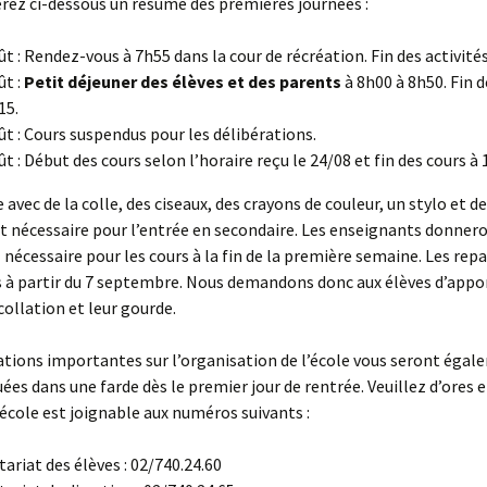
rez ci-dessous un résumé des premières journées :
ût : Rendez-vous à 7h55 dans la cour de récréation. Fin des activité
ût :
Petit déjeuner des élèves et des parents
à 8h00 à 8h50. Fin d
15.
ût : Cours suspendus pour les délibérations.
ût : Début des cours selon l’horaire reçu le 24/08 et fin des cours à
avec de la colle, des ciseaux, des crayons de couleur, un stylo et de
t nécessaire pour l’entrée en secondaire. Les enseignants donneron
 nécessaire pour les cours à la fin de la première semaine. Les re
 à partir du 7 septembre. Nous demandons donc aux élèves d’appor
 collation et leur gourde.
tions importantes sur l’organisation de l’école vous seront éga
s dans une farde dès le premier jour de rentrée. Veuillez d’ores e
’école est joignable aux numéros suivants :
tariat des élèves : 02/740.24.60