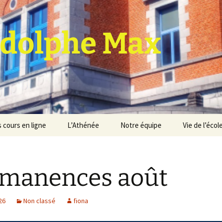
dolphe Max
 cours en ligne
L’Athénée
Notre équipe
Vie de l’écol
jet d’établissement
Espace professeurs
Projets éducatif et
pédagogique
manences août
Service de médiation
Règlement d’ordre
intérieur
Les Anciens
026
Non classé
fiona
Règlement général des
Conseil de participation
études