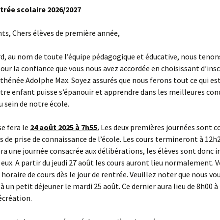
ntrée scolaire 2026/2027
ts, Chers élèves de première année,
d, au nom de toute l’équipe pédagogique et éducative, nous tenon
our la confiance que vous nous avez accordée en choisissant d’insc
Athénée Adolphe Max. Soyez assurés que nous ferons tout ce qui es
tre enfant puisse s’épanouir et apprendre dans les meilleures con
u sein de notre école.
se fera le
24 août 2025 à 7h55.
Les deux premières journées sont c
és de prise de connaissance de l’école. Les cours termineront à 12h2
ra une journée consacrée aux délibérations, les élèves sont donc in
 eux. A partir du jeudi 27 août les cours auront lieu normalement. 
 horaire de cours dès le jour de rentrée. Veuillez noter que nous vo
 un petit déjeuner le mardi 25 août. Ce dernier aura lieu de 8h00 
écréation.