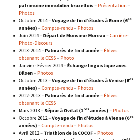
patrimoine immobilier bruxellois
–
Présentation
–
Photos
es
Octobre 2014 –
Voyage de fin d’études à Rome (6
années)
–
Compte-rendu
–
Photos
Juin 2014 –
Départ de Monsieur Moreau
–
Carrière-
Photo-Discours
2013-2014 –
Palmarès de fin d’année
–
Élèves
obtenant le CESS
–
Photo
Janvier- Février 2014 –
Échange linguistique avec
Dilsen
–
Photos
es
Octobre 2013 –
Voyage de fin d’études à Venise (6
années)
–
Compte-rendu
–
Photos
2012-2013 –
Palmarès de fin d’année
–
Élèves
obtenant le CESS
res
Mars 2013 –
Séjour à Ovifat (1
années)
–
Photos
es
Octobre 2012 –
Voyage de fin d’études à Vienne (6
années)
–
Compte-rendu
–
Photos
Avril 2012 –
Triathlon de la COCOF
–
Photos
es