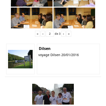
«
‹
de
3
›
»
Dilsen
voyage Dilsen 20/01/2016