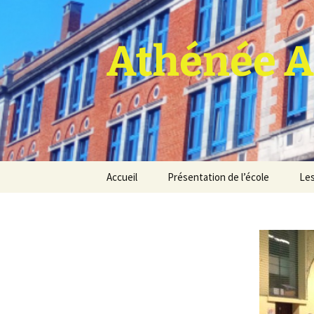
Athénée A
Aller
Accueil
Présentation de l’école
Les
au
contenu
Pro