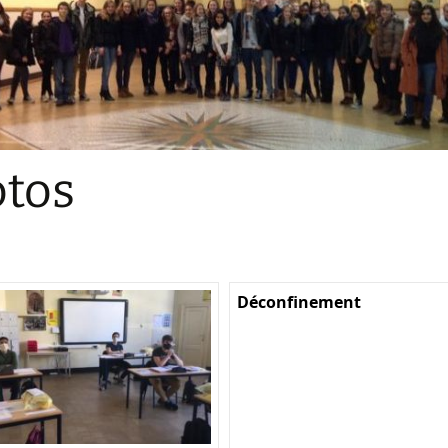
Sections
Initiatives pédagogiques
Stage d’écologie
Examens 3e degr
Les échanges
tos
linguistiques
Méthode de travai
Déconfinement