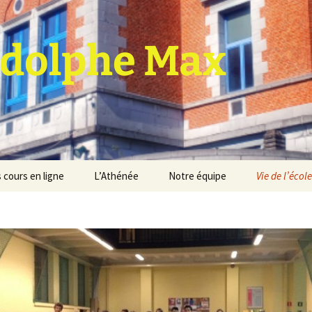
dolphe Max
 cours en ligne
L’Athénée
Notre équipe
Vie de l’école
jet d’établissement
Espace professeurs
Projets éducatif et
pédagogique
Service de médiation
Règlement d’ordre
intérieur
Les Anciens
Règlement général des
Conseil de participation
études