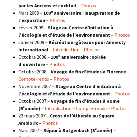
par les Anciens et cocktail
–
Photos
e
Mars 2009 –
100
anniversaire : inauguration de
l’exposition
–
Photos
Février 2009 –
Stage au Centre d’initiation à
l’écologie et d’étude de l’environnement
–
Photos
Janvier 2009 –
Récréation-gâteaux pour Amnesty
International
–
Introduction
–
Photos
e
Octobre 2008 –
100
anniversaire : soirée
d’ouverture
–
Photos
Octobre 2008 –
Voyage de fin d’études à Florence
–
Compte-rendu
–
Photos
Novembre 2007 –
Stage au Centre d’initiation à
l’écologie et d’étude de l’environnement
–
Photos
Octobre 2007 –
Voyage de fin d’études à Rome
e
(6
année)
–
Introduction
–
Compte-rendu
–
Photos
23 mars 2007 –
Cross de l’Athénée au Square
Ambiorix
–
Photos
e
Mars 2007 –
Séjour à Butgenbach (3
année)
–