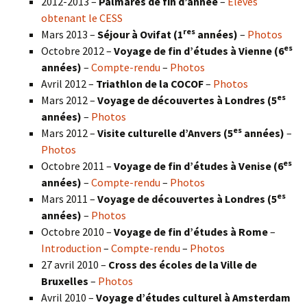
2012-2013 –
Palmarès de fin d’année
–
Élèves
obtenant le CESS
res
Mars 2013 –
Séjour à Ovifat (1
années)
–
Photos
es
Octobre 2012 –
Voyage de fin d’études à Vienne (6
années)
–
Compte-rendu
–
Photos
Avril 2012 –
Triathlon de la COCOF
–
Photos
es
Mars 2012 –
Voyage de découvertes à Londres (5
années)
–
Photos
es
Mars 2012 –
Visite culturelle d’Anvers (5
années)
–
Photos
es
Octobre 2011 –
Voyage de fin d’études à Venise (6
années)
–
Compte-rendu
–
Photos
es
Mars 2011 –
Voyage de découvertes à Londres (5
années)
–
Photos
Octobre 2010 –
Voyage de fin d’études à Rome
–
Introduction
–
Compte-rendu
–
Photos
27 avril 2010 –
Cross des écoles de la Ville de
Bruxelles
–
Photos
Avril 2010 –
Voyage d’études culturel à Amsterdam