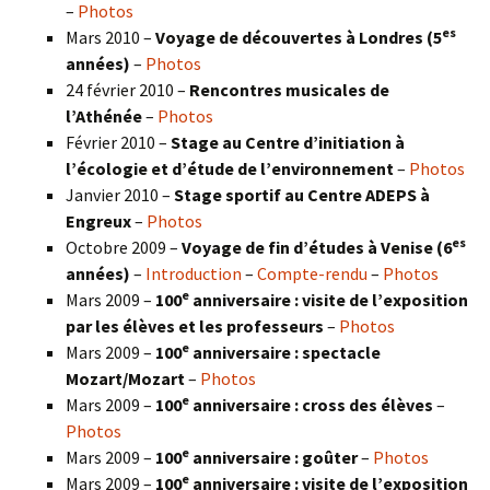
–
Photos
es
Mars 2010 –
Voyage de découvertes à Londres
(5
années)
–
Photos
24 février 2010 –
Rencontres musicales de
l’Athénée
–
Photos
Février 2010 –
Stage au Centre d’initiation à
l’écologie et d’étude de l’environnement
–
Photos
Janvier 2010 –
Stage sportif au Centre ADEPS à
Engreux
–
Photos
es
Octobre 2009 –
Voyage de fin d’études à Venise (6
années)
–
Introduction
–
Compte-rendu
–
Photos
e
Mars 2009 –
100
anniversaire : visite de l’exposition
par les élèves et les professeurs
–
Photos
e
Mars 2009 –
100
anniversaire : spectacle
Mozart/Mozart
–
Photos
e
Mars 2009 –
100
anniversaire : cross des élèves
–
Photos
e
Mars 2009 –
100
anniversaire : goûter
–
Photos
e
Mars 2009 –
100
anniversaire : visite de l’exposition