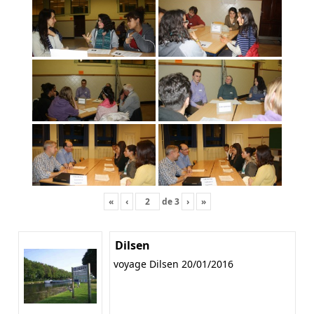
«
‹
de
3
›
»
Dilsen
voyage Dilsen 20/01/2016