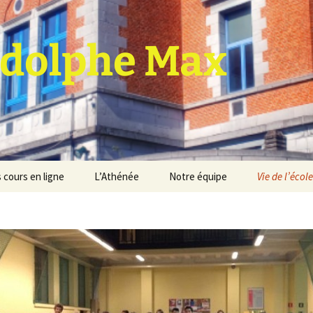
dolphe Max
 cours en ligne
L’Athénée
Notre équipe
Vie de l’école
jet d’établissement
Espace professeurs
Projets éducatif et
pédagogique
Service de médiation
Règlement d’ordre
intérieur
Les Anciens
Règlement général des
Conseil de participation
études