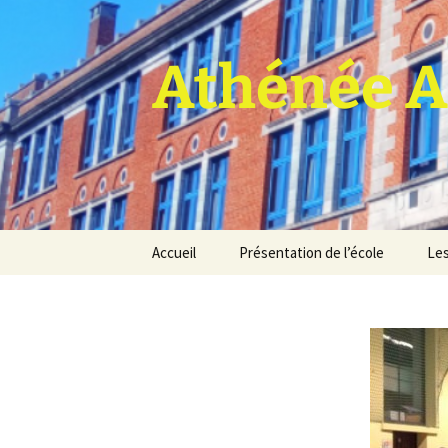
Athénée A
Aller
Accueil
Présentation de l’école
Les
au
contenu
Pro