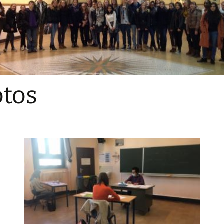
Sections
Initiatives pédagogiques
Stage d’écologie
Examens 3e degr
Les échanges
tos
linguistiques
Méthode de travai