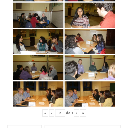
«
‹
de
3
›
»