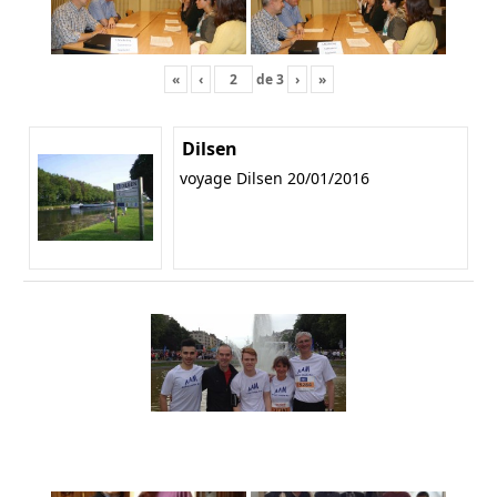
«
‹
de
3
›
»
Dilsen
voyage Dilsen 20/01/2016