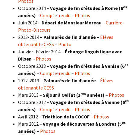
Photos
es
Octobre 2014 –
Voyage de fin d’études à Rome (6
années)
–
Compte-rendu
–
Photos
Juin 2014 –
Départ de Monsieur Moreau
–
Carrière-
Photo-Discours
2013-2014 –
Palmarès de fin d’année
–
Élèves
obtenant le CESS
–
Photo
Janvier- Février 2014 –
Échange linguistique avec
Dilsen
–
Photos
es
Octobre 2013 –
Voyage de fin d’études à Venise (6
années)
–
Compte-rendu
–
Photos
2012-2013 –
Palmarès de fin d’année
–
Élèves
obtenant le CESS
res
Mars 2013 –
Séjour à Ovifat (1
années)
–
Photos
es
Octobre 2012 –
Voyage de fin d’études à Vienne (6
années)
–
Compte-rendu
–
Photos
Avril 2012 –
Triathlon de la COCOF
–
Photos
es
Mars 2012 –
Voyage de découvertes à Londres (5
années)
–
Photos