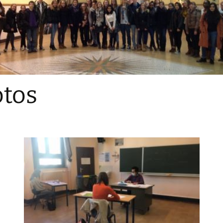
Sections
Initiatives pédagogiques
Stage d’écologie
Examens 3e degr
Les échanges
tos
linguistiques
Méthode de travai