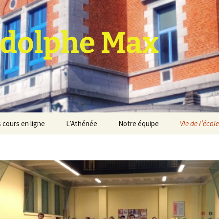
dolphe Max
 cours en ligne
L’Athénée
Notre équipe
Vie de l’école
jet d’établissement
Espace professeurs
Projets éducatif et
pédagogique
Service de médiation
Règlement d’ordre
intérieur
Les Anciens
Règlement général des
Conseil de participation
études