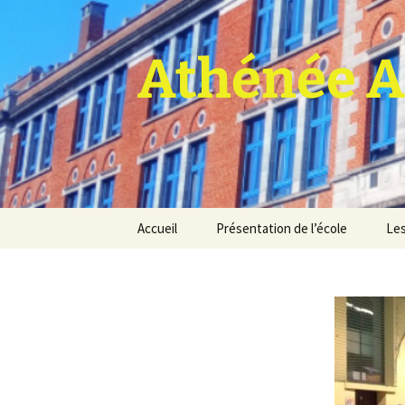
Athénée A
Aller
Accueil
Présentation de l’école
Les
au
contenu
Pro