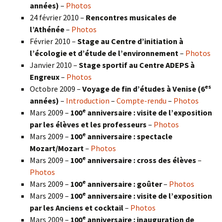
années)
–
Photos
24 février 2010 –
Rencontres musicales de
l’Athénée
–
Photos
Février 2010 –
Stage au Centre d’initiation à
l’écologie et d’étude de l’environnement
–
Photos
Janvier 2010 –
Stage sportif au Centre ADEPS à
Engreux
–
Photos
es
Octobre 2009 –
Voyage de fin d’études à Venise (6
années)
–
Introduction
–
Compte-rendu
–
Photos
e
Mars 2009 –
100
anniversaire : visite de l’exposition
par les élèves et les professeurs
–
Photos
e
Mars 2009 –
100
anniversaire : spectacle
Mozart/Mozart
–
Photos
e
Mars 2009 –
100
anniversaire : cross des élèves
–
Photos
e
Mars 2009 –
100
anniversaire : goûter
–
Photos
e
Mars 2009 –
100
anniversaire : visite de l’exposition
par les Anciens et cocktail
–
Photos
e
Mars 2009 –
100
anniversaire : inauguration de