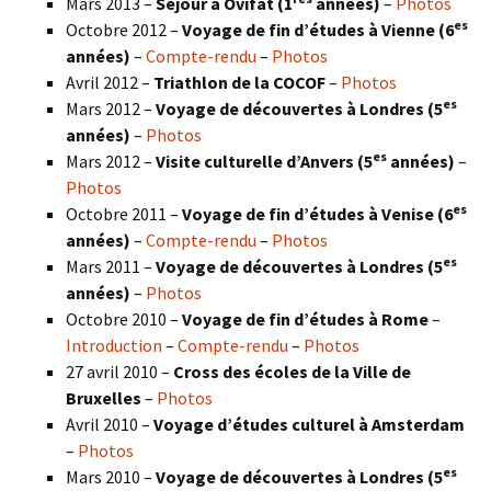
Mars 2013 –
Séjour à Ovifat (1
années)
–
Photos
es
Octobre 2012 –
Voyage de fin d’études à Vienne (6
années)
–
Compte-rendu
–
Photos
Avril 2012 –
Triathlon de la COCOF
–
Photos
es
Mars 2012 –
Voyage de découvertes à Londres (5
années)
–
Photos
es
Mars 2012 –
Visite culturelle d’Anvers (5
années)
–
Photos
es
Octobre 2011 –
Voyage de fin d’études à Venise (6
années)
–
Compte-rendu
–
Photos
es
Mars 2011 –
Voyage de découvertes à Londres (5
années)
–
Photos
Octobre 2010 –
Voyage de fin d’études à Rome
–
Introduction
–
Compte-rendu
–
Photos
27 avril 2010 –
Cross des écoles de la Ville de
Bruxelles
–
Photos
Avril 2010 –
Voyage d’études culturel à Amsterdam
–
Photos
es
Mars 2010 –
Voyage de découvertes à Londres
(5