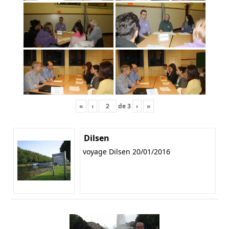
«
‹
de
3
›
»
Dilsen
voyage Dilsen 20/01/2016