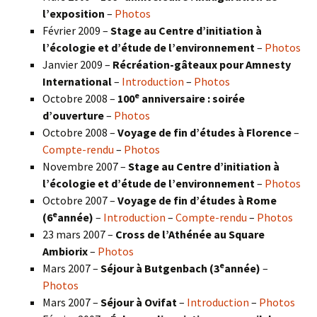
l’exposition
–
Photos
Février 2009 –
Stage au Centre d’initiation à
l’écologie et d’étude de l’environnement
–
Photos
Janvier 2009 –
Récréation-gâteaux pour Amnesty
International
–
Introduction
–
Photos
e
Octobre 2008 –
100
anniversaire : soirée
d’ouverture
–
Photos
Octobre 2008 –
Voyage de fin d’études à Florence
–
Compte-rendu
–
Photos
Novembre 2007 –
Stage au Centre d’initiation à
l’écologie et d’étude de l’environnement
–
Photos
Octobre 2007 –
Voyage de fin d’études à Rome
e
(6
année)
–
Introduction
–
Compte-rendu
–
Photos
23 mars 2007 –
Cross de l’Athénée au Square
Ambiorix
–
Photos
e
Mars 2007 –
Séjour à Butgenbach (3
année)
–
Photos
Mars 2007 –
Séjour à Ovifat
–
Introduction
–
Photos