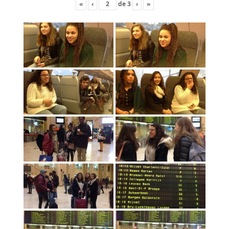
«
‹
de
3
›
»