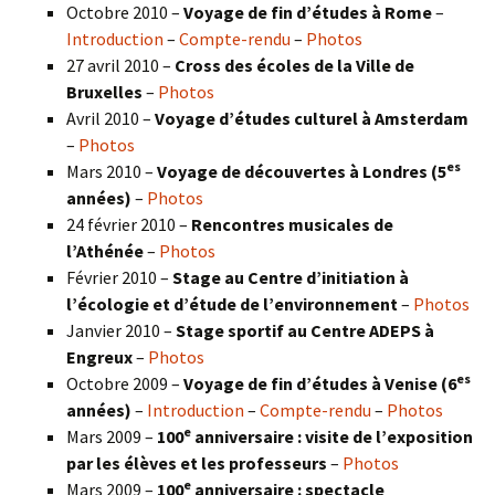
Octobre 2010 –
Voyage de fin d’études à Rome
–
Introduction
–
Compte-rendu
–
Photos
27 avril 2010 –
Cross des écoles de la Ville de
Bruxelles
–
Photos
Avril 2010 –
Voyage d’études culturel à Amsterdam
–
Photos
es
Mars 2010 –
Voyage de découvertes à Londres
(5
années)
–
Photos
24 février 2010 –
Rencontres musicales de
l’Athénée
–
Photos
Février 2010 –
Stage au Centre d’initiation à
l’écologie et d’étude de l’environnement
–
Photos
Janvier 2010 –
Stage sportif au Centre ADEPS à
Engreux
–
Photos
es
Octobre 2009 –
Voyage de fin d’études à Venise (6
années)
–
Introduction
–
Compte-rendu
–
Photos
e
Mars 2009 –
100
anniversaire : visite de l’exposition
par les élèves et les professeurs
–
Photos
e
Mars 2009 –
100
anniversaire : spectacle