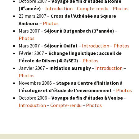
Octobre 2007 –
Voyage de fin d’études à Rome
e
(6
année)
–
Introduction
–
Compte-rendu
–
Photos
23 mars 2007 –
Cross de l’Athénée au Square
Ambiorix
–
Photos
e
Mars 2007 –
Séjour à Butgenbach (3
année)
–
Photos
Mars 2007 –
Séjour à Ovifat
–
Introduction
–
Photos
Février 2007 –
Échange linguistique : accueil de
l’école de Dilsen (4LG/SE2)
–
Photos
Janvier 2007 –
Initiation au rugby
–
Introduction
–
Photos
Novembre 2006 –
Stage au Centre d’initiation à
l’écologie et d’étude de l’environnement
–
Photos
Octobre 2006 –
Voyage de fin d’études à Venise
–
Introduction
–
Compte-rendu
–
Photos