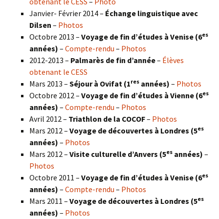
obtenant le CESS
–
Photo
Janvier- Février 2014 –
Échange linguistique avec
Dilsen
–
Photos
es
Octobre 2013 –
Voyage de fin d’études à Venise (6
années)
–
Compte-rendu
–
Photos
2012-2013 –
Palmarès de fin d’année
–
Élèves
obtenant le CESS
res
Mars 2013 –
Séjour à Ovifat (1
années)
–
Photos
es
Octobre 2012 –
Voyage de fin d’études à Vienne (6
années)
–
Compte-rendu
–
Photos
Avril 2012 –
Triathlon de la COCOF
–
Photos
es
Mars 2012 –
Voyage de découvertes à Londres (5
années)
–
Photos
es
Mars 2012 –
Visite culturelle d’Anvers (5
années)
–
Photos
es
Octobre 2011 –
Voyage de fin d’études à Venise (6
années)
–
Compte-rendu
–
Photos
es
Mars 2011 –
Voyage de découvertes à Londres (5
années)
–
Photos