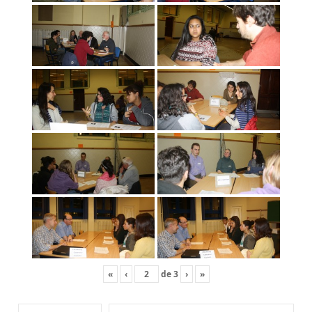
«
‹
de
3
›
»