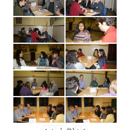
«
‹
de
3
›
»