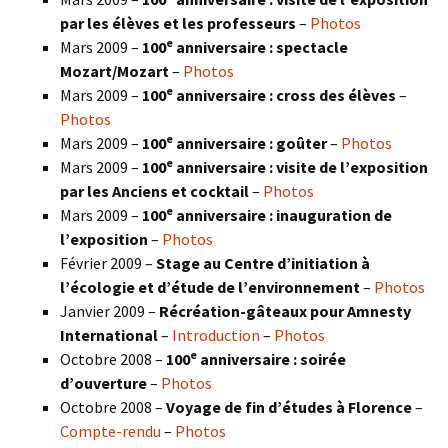
par les élèves et les professeurs
–
Photos
e
Mars 2009 –
100
anniversaire : spectacle
Mozart/Mozart
–
Photos
e
Mars 2009 –
100
anniversaire : cross des élèves
–
Photos
e
Mars 2009 –
100
anniversaire : goûter
–
Photos
e
Mars 2009 –
100
anniversaire : visite de l’exposition
par les Anciens et cocktail
–
Photos
e
Mars 2009 –
100
anniversaire : inauguration de
l’exposition
–
Photos
Février 2009 –
Stage au Centre d’initiation à
l’écologie et d’étude de l’environnement
–
Photos
Janvier 2009 –
Récréation-gâteaux pour Amnesty
International
–
Introduction
–
Photos
e
Octobre 2008 –
100
anniversaire : soirée
d’ouverture
–
Photos
Octobre 2008 –
Voyage de fin d’études à Florence
–
Compte-rendu
–
Photos