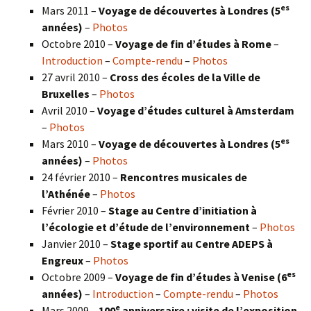
es
Mars 2011 –
Voyage de découvertes à Londres (5
années)
–
Photos
Octobre 2010 –
Voyage de fin d’études à Rome
–
Introduction
–
Compte-rendu
–
Photos
27 avril 2010 –
Cross des écoles de la Ville de
Bruxelles
–
Photos
Avril 2010 –
Voyage d’études culturel à Amsterdam
–
Photos
es
Mars 2010 –
Voyage de découvertes à Londres
(5
années)
–
Photos
24 février 2010 –
Rencontres musicales de
l’Athénée
–
Photos
Février 2010 –
Stage au Centre d’initiation à
l’écologie et d’étude de l’environnement
–
Photos
Janvier 2010 –
Stage sportif au Centre ADEPS à
Engreux
–
Photos
es
Octobre 2009 –
Voyage de fin d’études à Venise (6
années)
–
Introduction
–
Compte-rendu
–
Photos
e
Mars 2009 –
100
anniversaire : visite de l’exposition