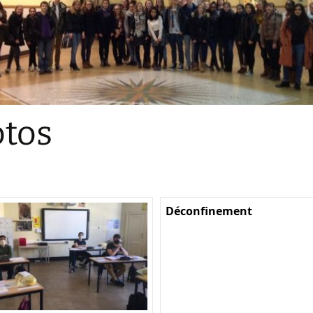
Sections
Initiatives pédagogiques
Stage d’écologie
Examens 3e degr
Les échanges
tos
linguistiques
Méthode de travai
Déconfinement