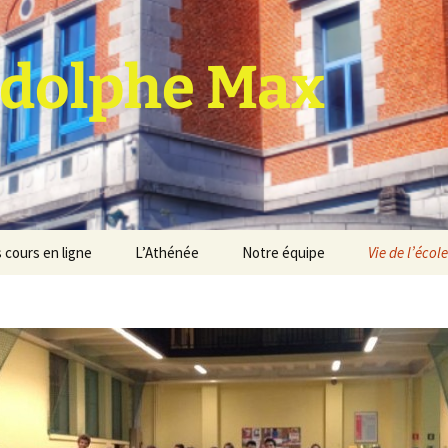
dolphe Max
 cours en ligne
L’Athénée
Notre équipe
Vie de l’école
jet d’établissement
Espace professeurs
Projets éducatif et
pédagogique
Service de médiation
Règlement d’ordre
intérieur
Les Anciens
Règlement général des
Conseil de participation
études