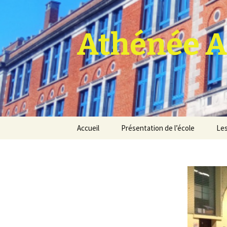
Athénée A
Aller
Accueil
Présentation de l’école
Les
au
contenu
Pro