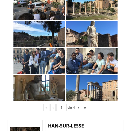
«
‹
de
4
›
»
HAN-SUR-LESSE