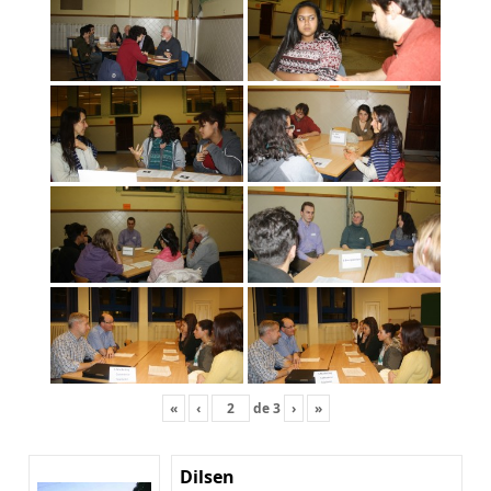
«
‹
de
3
›
»
Dilsen