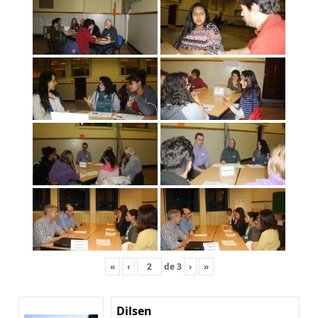
«
‹
de
3
›
»
Dilsen