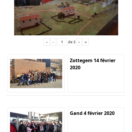
«
‹
de
3
›
»
Zottegem 14 février
2020
Gand 4 février 2020