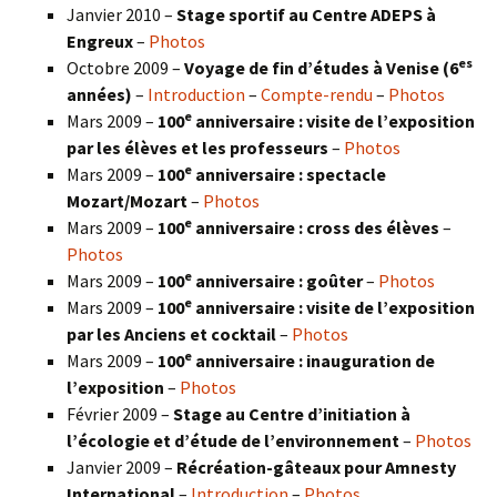
Janvier 2010 –
Stage sportif au Centre ADEPS à
Engreux
–
Photos
es
Octobre 2009 –
Voyage de fin d’études à Venise (6
années)
–
Introduction
–
Compte-rendu
–
Photos
e
Mars 2009 –
100
anniversaire : visite de l’exposition
par les élèves et les professeurs
–
Photos
e
Mars 2009 –
100
anniversaire : spectacle
Mozart/Mozart
–
Photos
e
Mars 2009 –
100
anniversaire : cross des élèves
–
Photos
e
Mars 2009 –
100
anniversaire : goûter
–
Photos
e
Mars 2009 –
100
anniversaire : visite de l’exposition
par les Anciens et cocktail
–
Photos
e
Mars 2009 –
100
anniversaire : inauguration de
l’exposition
–
Photos
Février 2009 –
Stage au Centre d’initiation à
l’écologie et d’étude de l’environnement
–
Photos
Janvier 2009 –
Récréation-gâteaux pour Amnesty
International
–
Introduction
–
Photos