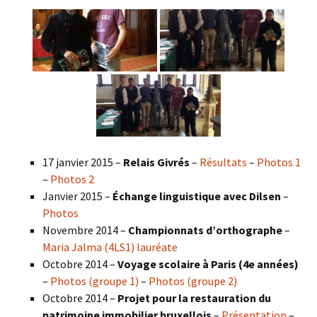
17 janvier 2015 –
Relais Givrés
–
Résultats
–
Photos 1
–
Photos 2
Janvier 2015 –
Échange linguistique avec Dilsen
–
Photos
Novembre 2014 –
Championnats d’orthographe
–
Maria Jalma (4LS1) lauréate
Octobre 2014 –
Voyage scolaire à Paris (4e années)
–
Photos (groupe 1)
–
Photos (groupe 2)
Octobre 2014 –
Projet pour la restauration du
patrimoine immobilier bruxellois
–
Présentation
–