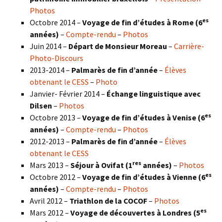
Photos
es
Octobre 2014 –
Voyage de fin d’études à Rome (6
années)
–
Compte-rendu
–
Photos
Juin 2014 –
Départ de Monsieur Moreau
–
Carrière-
Photo-Discours
2013-2014 –
Palmarès de fin d’année
–
Élèves
obtenant le CESS
–
Photo
Janvier- Février 2014 –
Échange linguistique avec
Dilsen
–
Photos
es
Octobre 2013 –
Voyage de fin d’études à Venise (6
années)
–
Compte-rendu
–
Photos
2012-2013 –
Palmarès de fin d’année
–
Élèves
obtenant le CESS
res
Mars 2013 –
Séjour à Ovifat (1
années)
–
Photos
es
Octobre 2012 –
Voyage de fin d’études à Vienne (6
années)
–
Compte-rendu
–
Photos
Avril 2012 –
Triathlon de la COCOF
–
Photos
es
Mars 2012 –
Voyage de découvertes à Londres (5