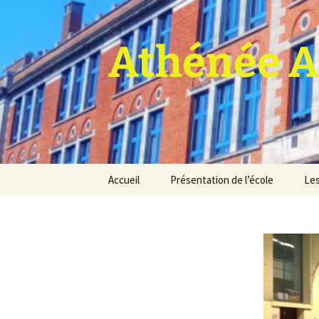
Athénée A
Aller
Accueil
Présentation de l’école
Les
au
contenu
Pro