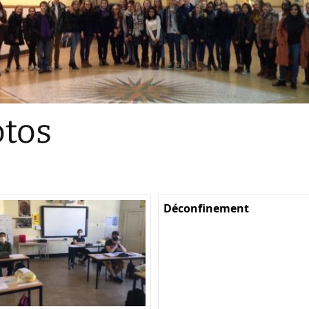
Sections
Initiatives pédagogiques
Stage d’écologie
Examens 3e degr
Les échanges
tos
linguistiques
Méthode de travai
Déconfinement