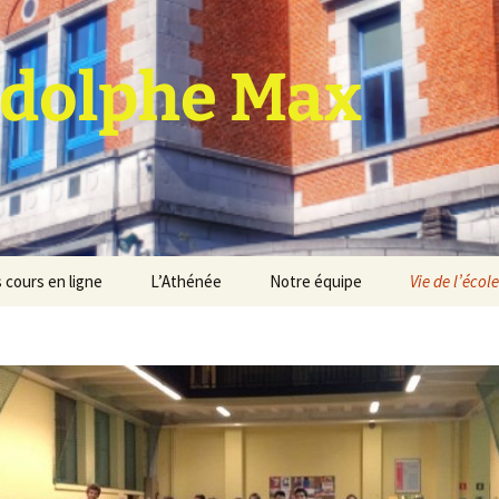
dolphe Max
 cours en ligne
L’Athénée
Notre équipe
Vie de l’école
jet d’établissement
Espace professeurs
Projets éducatif et
pédagogique
Service de médiation
Règlement d’ordre
intérieur
Les Anciens
Règlement général des
Conseil de participation
études